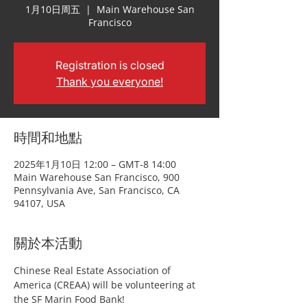
1月10日周五
  |  
Main Warehouse San
Francisco
Registration is closed
Thank you everyone!
時間和地點
2025年1月10日 12:00 – GMT-8 14:00
Main Warehouse San Francisco, 900
Pennsylvania Ave, San Francisco, CA
94107, USA
關於本活動
Chinese Real Estate Association of 
America (CREAA) will be volunteering at 
the SF Marin Food Bank! 