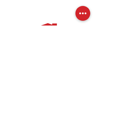
關於我們
加入
歷史
會員資格
使命宣言
贊助商
活動
總裁致辭
即將舉行的活
動
我們的團隊
活動相簿
資源
地址：