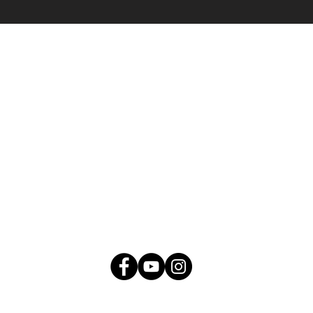
地址：
945 Taraval St,
#328,
San Francisco, CA
94116
接觸：
info@creaausa.org